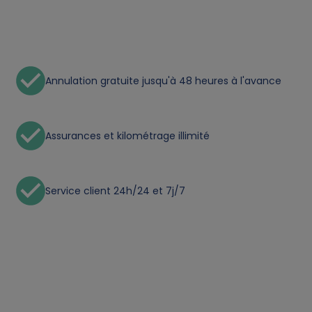
n
a
Annulation gratuite jusqu'à 48 heures à l'avance
l
d
Assurances et kilométrage illimité
a
t
Service client 24h/24 et 7j/7
a
a
n