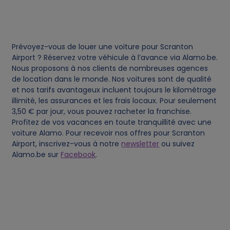
d
c
Prévoyez-vous de louer une voiture pour Scranton
o
Airport ? Réservez votre véhicule à l’avance via Alamo.be.
Nous proposons à nos clients de nombreuses agences
de location dans le monde. Nos voitures sont de qualité
o
et nos tarifs avantageux incluent toujours le kilométrage
illimité, les assurances et les frais locaux. Pour seulement
k
3,50 € par jour, vous pouvez racheter la franchise.
Profitez de vos vacances en toute tranquillité avec une
i
voiture Alamo. Pour recevoir nos offres pour Scranton
Airport, inscrivez-vous à notre
newsletter
ou suivez
e
Alamo.be sur
Facebook
.
s