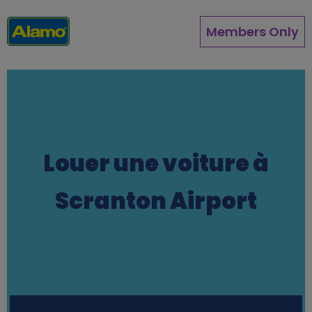
Aller
au
Members Only
contenu
principal
Louer une voiture à
Scranton Airport