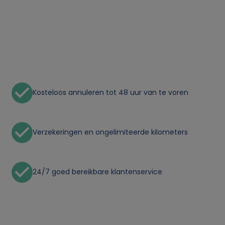
i
k
v
a
Kosteloos annuleren tot 48 uur van te voren
n
p
Verzekeringen en ongelimiteerde kilometers
e
24/7 goed bereikbare klantenservice
r
s