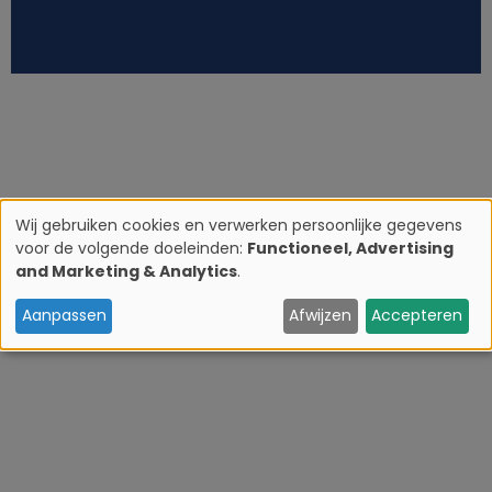
Wij gebruiken cookies en verwerken persoonlijke gegevens
voor de volgende doeleinden:
Functioneel, Advertising
G
and Marketing & Analytics
.
e
Aanpassen
Afwijzen
Accepteren
b
r
u