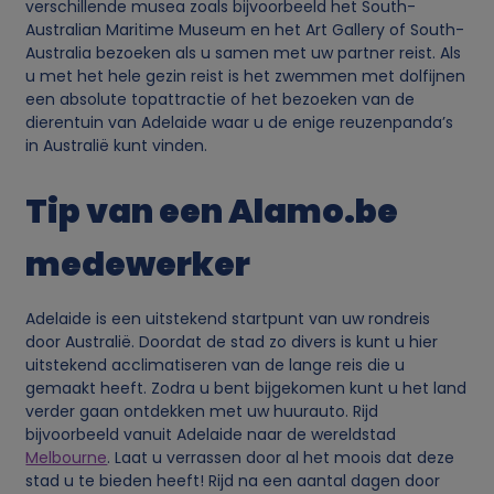
verschillende musea zoals bijvoorbeeld het South-
o
Australian Maritime Museum en het Art Gallery of South-
Australia bezoeken als u samen met uw partner reist. Als
o
u met het hele gezin reist is het zwemmen met dolfijnen
een absolute topattractie of het bezoeken van de
dierentuin van Adelaide waar u de enige reuzenpanda’s
k
in Australië kunt vinden.
i
Tip van een Alamo.be
e
medewerker
s
Adelaide is een uitstekend startpunt van uw rondreis
door Australië. Doordat de stad zo divers is kunt u hier
uitstekend acclimatiseren van de lange reis die u
gemaakt heeft. Zodra u bent bijgekomen kunt u het land
verder gaan ontdekken met uw huurauto. Rijd
bijvoorbeeld vanuit Adelaide naar de wereldstad
Melbourne
. Laat u verrassen door al het moois dat deze
stad u te bieden heeft! Rijd na een aantal dagen door