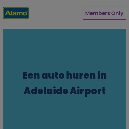
Overslaan
en
Members Only
naar
de
inhoud
gaan
Een auto huren in
Adelaide Airport