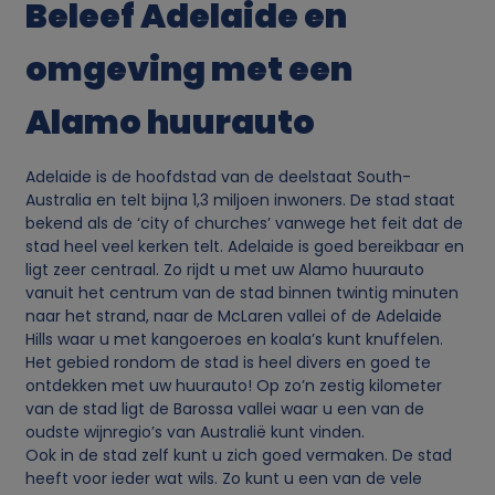
Beleef Adelaide en
g
omgeving met een
e
Alamo huurauto
v
Adelaide is de hoofdstad van de deelstaat South-
e
Australia en telt bijna 1,3 miljoen inwoners. De stad staat
bekend als de ‘city of churches’ vanwege het feit dat de
stad heel veel kerken telt. Adelaide is goed bereikbaar en
n
ligt zeer centraal. Zo rijdt u met uw Alamo huurauto
vanuit het centrum van de stad binnen twintig minuten
s
naar het strand, naar de McLaren vallei of de Adelaide
Hills waar u met kangoeroes en koala’s kunt knuffelen.
e
Het gebied rondom de stad is heel divers en goed te
ontdekken met uw huurauto! Op zo’n zestig kilometer
van de stad ligt de Barossa vallei waar u een van de
n
oudste wijnregio’s van Australië kunt vinden.
Ook in de stad zelf kunt u zich goed vermaken. De stad
c
heeft voor ieder wat wils. Zo kunt u een van de vele