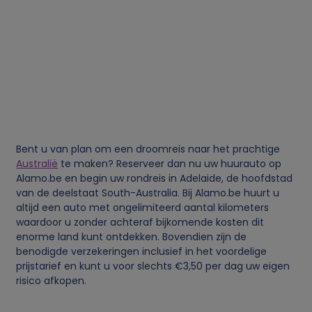
o
o
n
l
i
Bent u van plan om een droomreis naar het prachtige
Australië
te maken? Reserveer dan nu uw huurauto op
j
Alamo.be en begin uw rondreis in Adelaide, de hoofdstad
van de deelstaat South-Australia. Bij Alamo.be huurt u
k
altijd een auto met ongelimiteerd aantal kilometers
waardoor u zonder achteraf bijkomende kosten dit
e
enorme land kunt ontdekken. Bovendien zijn de
benodigde verzekeringen inclusief in het voordelige
prijstarief en kunt u voor slechts €3,50 per dag uw eigen
g
risico afkopen.
e