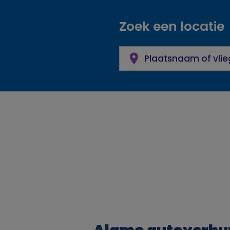
l
g
Zoek een locatie
p
a
a
t
d
i
o
n