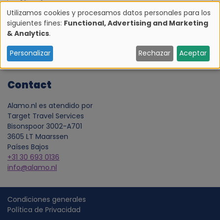
electrónico
Utilizamos cookies y procesamos datos personales para los
Apellido
siguientes fines:
Functional, Advertising and Marketing
U
& Analytics
.
s
Personalizar
Rechazar
Aceptar
o
Contact
d
Alamo.nl es atendido por
Target Travel Services
e
Bisonspoor 3002-A701
3605 LT Maarssen
d
Países Bajos
+31 30 693 0136
a
info@alamo.nl
t
Condiciones generales
Política de Privacidad
o
F