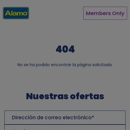
Pasar
al
Members Only
contenido
principal
404
No se ha podido encontrar la página solicitada.
Nuestras ofertas
Dirección
de
correo
Nombre