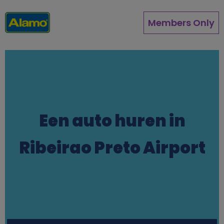
Overslaan
en
Members Only
naar
de
inhoud
gaan
Een auto huren in
Ribeirao Preto Airport