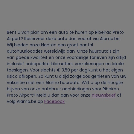
e
v
Bent u van plan om een auto te huren op Ribeirao Preto
e
Airport? Reserveer deze auto dan vooraf via Alamo.be.
Wij bieden onze klanten een groot aantal
n
autohuurlocaties wereldwijd aan. Onze huurauto’s zijn
van goede kwaliteit en onze voordelige tarieven zijn altijd
inclusief onbeperkte kilometers, verzekeringen en lokale
s
toeslagen. Voor slechts € 3,50 per dag kunt u het eigen
risico afkopen. Zo kunt u altijd zorgeloos genieten van uw
e
vakantie met een Alamo huurauto. Wilt u op de hoogte
blijven van onze autohuur aanbiedingen voor Ribeirao
n
Preto Airport? Meld u dan aan voor onze
nieuwsbrief
of
volg Alamo.be op
Facebook
.
c
o