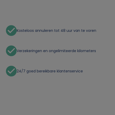
o
n
l
Kosteloos annuleren tot 48 uur van te voren
i
j
Verzekeringen en ongelimiteerde kilometers
k
24/7 goed bereikbare klantenservice
e
g
e
g