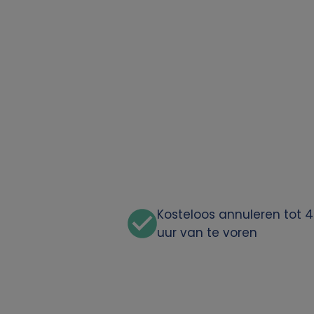
o
o
n
l
i
j
k
Kosteloos annuleren tot 
uur van te voren
e
g
e