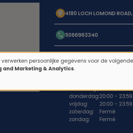
4180 LOCH LOMOND ROAD, S
5066963340
Openingstijden
n verwerken persoonlijke gegevens voor de volgende
ng and Marketing & Analytics
.
maandag:
20:00 - 23:59
dinsdag:
20:00 - 23:59
woensdag:
20:00 - 23:59
donderdag:
20:00 - 23:59
vrijdag:
20:00 - 23:59
zaterdag:
Fermé
zondag:
Fermé