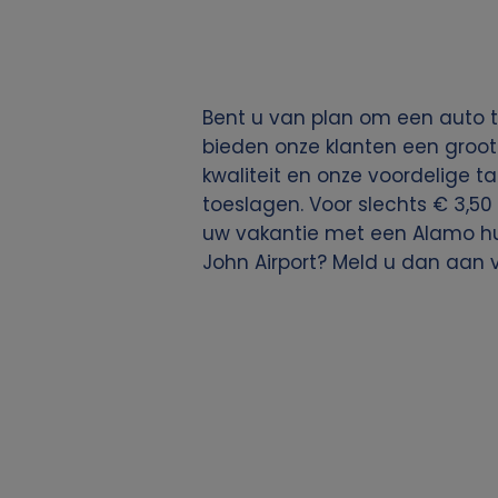
g
e
Bent u van plan om een auto t
v
bieden onze klanten een groot
kwaliteit en onze voordelige ta
e
toeslagen. Voor slechts € 3,50 
uw vakantie met een Alamo huu
n
John Airport? Meld u dan aan 
s
e
n
c