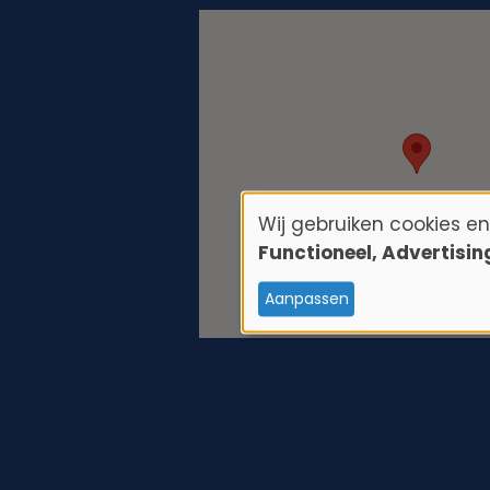
Wij gebruiken cookies e
G
Functioneel, Advertisi
e
Aanpassen
b
r
u