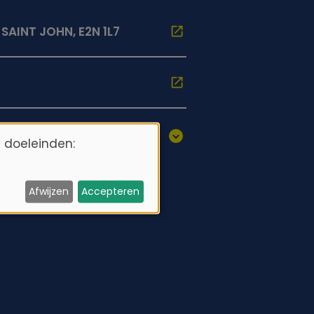
AINT JOHN, E2N 1L7
 doeleinden:
Afwijzen
Accepteren