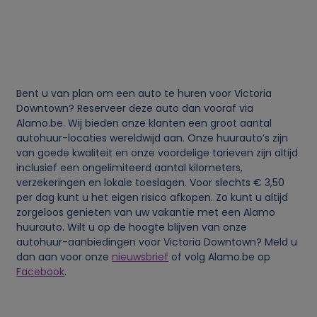
g
e
v
Bent u van plan om een auto te huren voor Victoria
e
Downtown? Reserveer deze auto dan vooraf via
Alamo.be. Wij bieden onze klanten een groot aantal
autohuur-locaties wereldwijd aan. Onze huurauto’s zijn
n
van goede kwaliteit en onze voordelige tarieven zijn altijd
inclusief een ongelimiteerd aantal kilometers,
s
verzekeringen en lokale toeslagen. Voor slechts € 3,50
per dag kunt u het eigen risico afkopen. Zo kunt u altijd
e
zorgeloos genieten van uw vakantie met een Alamo
huurauto. Wilt u op de hoogte blijven van onze
n
autohuur-aanbiedingen voor Victoria Downtown? Meld u
dan aan voor onze
nieuwsbrief
of volg Alamo.be op
Facebook
.
c
o