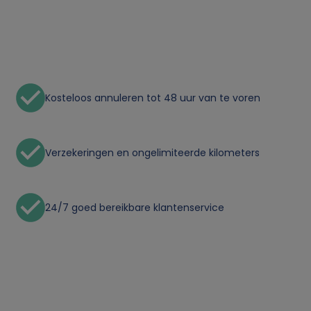
o
n
l
Kosteloos annuleren tot 48 uur van te voren
i
j
Verzekeringen en ongelimiteerde kilometers
k
24/7 goed bereikbare klantenservice
e
g
e