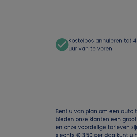
n
p
e
Kosteloos annuleren tot 
r
uur van te voren
s
o
o
n
Bent u van plan om een auto t
l
bieden onze klanten een groot
en onze voordelige tarieven zij
i
slechts € 3,50 per dag kunt u 