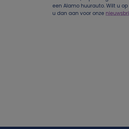
een Alamo huurauto. Wilt u op
j
u dan aan voor onze
nieuwsbri
k
e
g
e
g
e
v
e