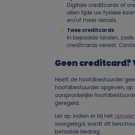
r
Digitale creditcards of c
allen tijde uw fysieke k
u
en/of meer details.
i
Twee creditcards
In bepaalde landen, zoals 
k
creditcards vereist. Contac
v
Geen creditcard? 
a
Heeft de hoofdbestuurder geen
n
hoofdbestuurder opgeven, op v
oorspronkelijke hoofdbestuurde
p
geregeld.
e
Let op: indien er bij het
ophale
voorgelegd, wordt dit beschouw
r
betaalde bedrag.