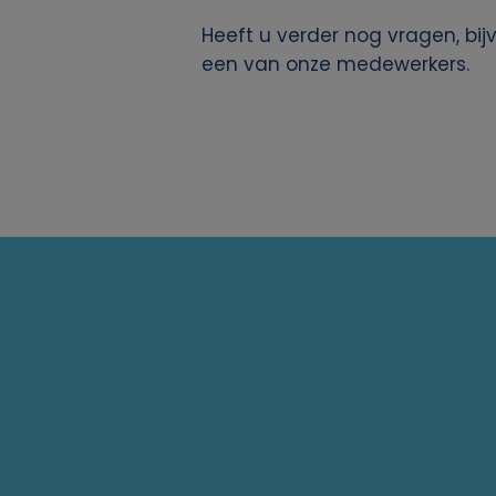
s
Heeft u verder nog vragen, bi
een van onze medewerkers.
o
o
n
l
i
j
k
e