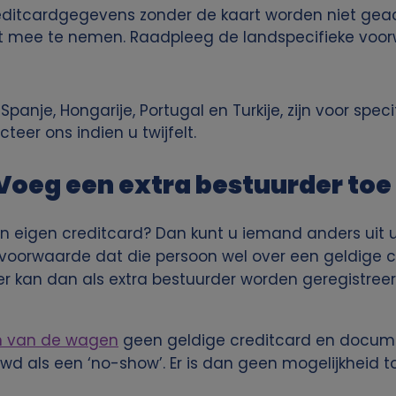
reditcardgegevens zonder de kaart worden niet gea
aart mee te nemen. Raadpleeg de landspecifieke voo
Spanje, Hongarije, Portugal en Turkije, zijn voor spe
teer ons indien u twijfelt.
Voeg een extra bestuurder toe
 eigen creditcard? Dan kunt u iemand anders uit u
oorwaarde dat die persoon wel over een geldige cr
r kan dan als extra bestuurder worden geregistreerd. 
n van de wagen
geen geldige creditcard en docu
d als een ‘no-show’. Er is dan geen mogelijkheid t