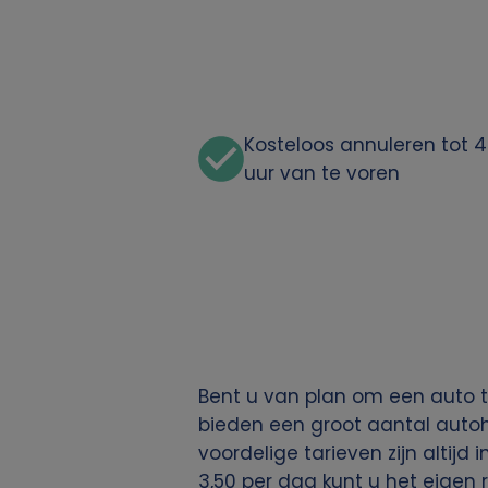
n
p
e
Kosteloos annuleren tot 
r
uur van te voren
s
o
o
n
Bent u van plan om een auto te
l
bieden een groot aantal autohu
voordelige tarieven zijn altijd
i
3,50 per dag kunt u het eigen 