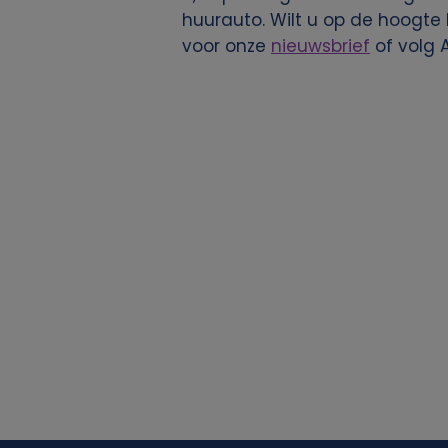
huurauto. Wilt u op de hoogte
j
voor onze
nieuwsbrief
of volg 
k
e
g
e
g
e
v
e