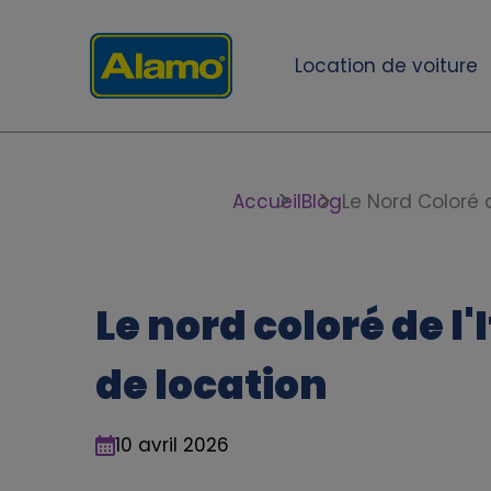
Aller
au
Location de voiture
contenu
principal
M
a
F
Accueil
Blog
Le Nord Coloré 
i
i
n
l
Le nord coloré de l'
n
d
de location
a
'
v
A
10 avril 2026
i