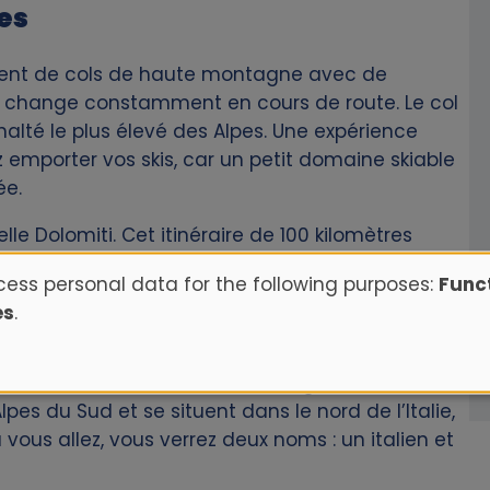
tes
sent de cols de haute montagne avec de
e change constamment en cours de route. Le col
halté le plus élevé des Alpes. Une expérience
 emporter vos skis, car un petit domaine skiable
ée.
le Dolomiti. Cet itinéraire de 100 kilomètres
ans un paysage à couper le souffle.
ess personal data for the following purposes:
Funct
es
.
t utilisés de manière interchangeable : les
pes du Sud et se situent dans le nord de l’Italie,
 vous allez, vous verrez deux noms : un italien et