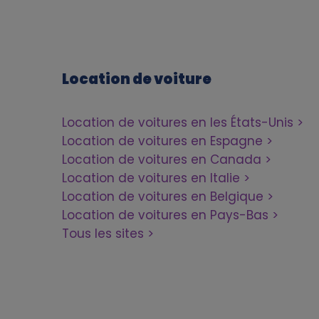
d
a
t
Location de voiture
a
Location de voitures en les États-Unis
Location de voitures en Espagne
a
Location de voitures en Canada
n
Location de voitures en Italie
Location de voitures en Belgique
d
Location de voitures en Pays-Bas
Tous les sites
c
o