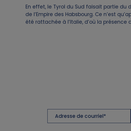
En effet, le Tyrol du Sud faisait partie d
f
de l’Empire des Habsbourg. Ce n’est qu’a
p
été rattachée à l’Italie, d’où la présence a
e
r
s
o
n
a
Adresse
l
de
courriel