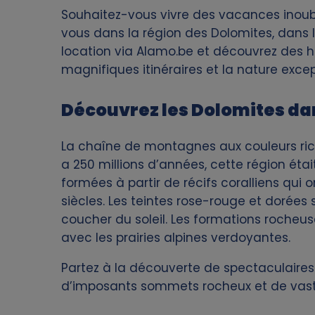
r
Souhaitez-vous vivre des vacances inoubli
g
vous dans la région des Dolomites, dans le
i
location via Alamo.be et découvrez des ha
a
a
magnifiques itinéraires et la nature except
t
n
Découvrez les Dolomites dans
i
e
La chaîne de montagnes aux couleurs riches
o
a 250 millions d’années, cette région éta
formées à partir de récifs coralliens qui 
n
siècles. Les teintes rose-rouge et dorées 
coucher du soleil. Les formations rocheu
avec les prairies alpines verdoyantes.
Partez à la découverte de spectaculaires 
d’imposants sommets rocheux et de vaste