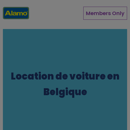
Aller
au
Members Only
contenu
principal
Location de voiture en
Belgique