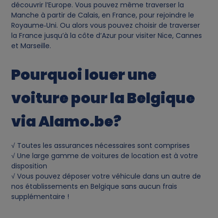
f
découvrir l’Europe. Vous pouvez même traverser la
Manche à partir de Calais, en France, pour rejoindre le
p
Royaume‑Uni. Ou alors vous pouvez choisir de traverser
la France jusqu’à la côte d’Azur pour visiter Nice, Cannes
e
et Marseille.
r
Pourquoi louer une
s
voiture pour la Belgique
o
via Alamo.be?
n
√ Toutes les assurances nécessaires sont comprises
√ Une large gamme de voitures de location est à votre
a
disposition
√ Vous pouvez déposer votre véhicule dans un autre de
l
nos établissements en Belgique sans aucun frais
supplémentaire !
d