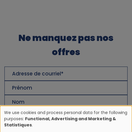
Ne manquez pas nos
offres
Adresse
de
courriel
Prénom
Nom
de
famille
We use cookies and process personal data for the following
purposes:
Functional, Advertising and Marketing &
U
Statistiques
.