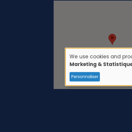
We use cookies and proc
U
Marketing & Statistiqu
s
Personnaliser
e
o
f