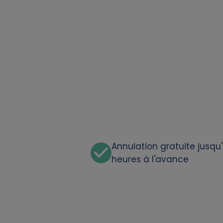
t
a
a
n
d
c
Annulation gratuite jusqu
heures à l'avance
o
o
k