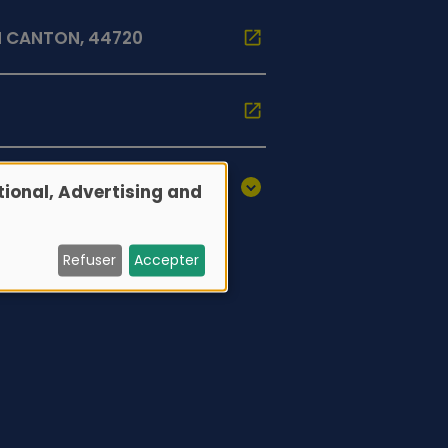
H CANTON, 44720
ional, Advertising and
Refuser
Accepter