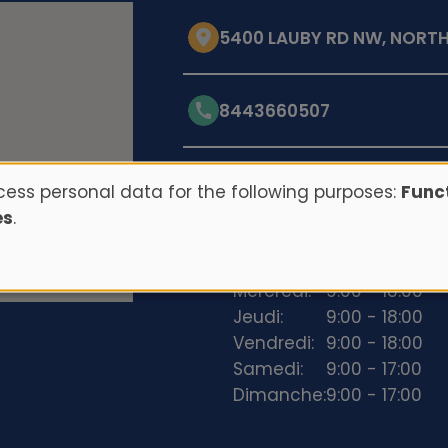
5400 LAUBY RD NW, NORT
8443660507
Opening hours
ess personal data for the following purposes:
Funct
es
.
Lundi:
9:00 - 18:00
Mardi:
9:00 - 18:00
Mercredi:
9:00 - 18:00
Jeudi:
9:00 - 18:00
Vendredi:
9:00 - 18:00
Samedi:
9:00 - 17:00
Dimanche:
9:00 - 17:00