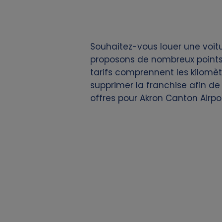
i
e
Souhaitez-vous louer une voitu
s
proposons de nombreux points 
tarifs comprennent les kilomètr
supprimer la franchise afin de 
offres pour Akron Canton Airpo