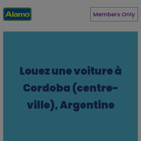
Aller
au
Members Only
contenu
principal
Louez une voiture à
Cordoba (centre-
ville), Argentine