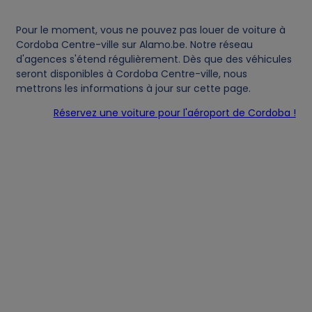
a
t
Pour le moment, vous ne pouvez pas louer de voiture à
Cordoba Centre-ville sur Alamo.be. Notre réseau
d'agences s'étend régulièrement. Dès que des véhicules
a
seront disponibles à Cordoba Centre-ville, nous
mettrons les informations à jour sur cette page.
a
Réservez une voiture pour l'aéroport de Cordoba !
n
d
c
o
o
k