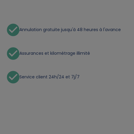
p
e
Annulation gratuite jusqu'à 48 heures à l'avance
r
s
Assurances et kilométrage illimité
o
n
Service client 24h/24 et 7j/7
a
l
d