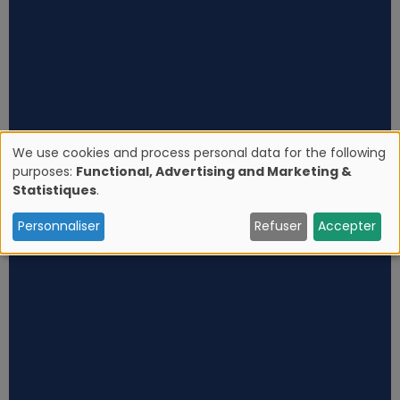
We use cookies and process personal data for the following
purposes:
Functional, Advertising and Marketing &
U
Statistiques
.
s
Personnaliser
Refuser
Accepter
e
o
f
p