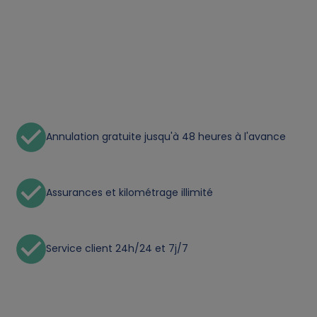
t
a
a
n
Annulation gratuite jusqu'à 48 heures à l'avance
d
c
Assurances et kilométrage illimité
o
Service client 24h/24 et 7j/7
o
k