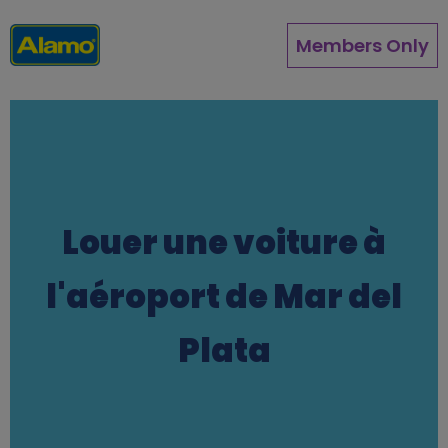
Aller
au
Members Only
contenu
principal
Louer une voiture à
l'aéroport de Mar del
Plata