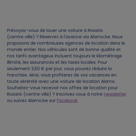
d
c
Prévoyez-vous de louer une voiture à Rosario
o
(centre‑ville) ? Réservez à l'avance via Alamo.be. Nous
proposons de nombreuses agences de location dans le
monde entier. Nos véhicules sont de bonne qualité et
o
nos tarifs avantageux incluent toujours le kilométrage
illimité, les assurances et les taxes locales. Pour
k
seulement 3,50 € par jour, vous pouvez réduire la
franchise. Ainsi, vous profiterez de vos vacances en
i
toute sérénité avec une voiture de location Alamo.
Souhaitez-vous recevoir nos offres de location pour
Rosario (centre‑ville) ? Inscrivez‑vous à notre
newsletter
e
ou suivez Alamo.be sur
Facebook
.
s