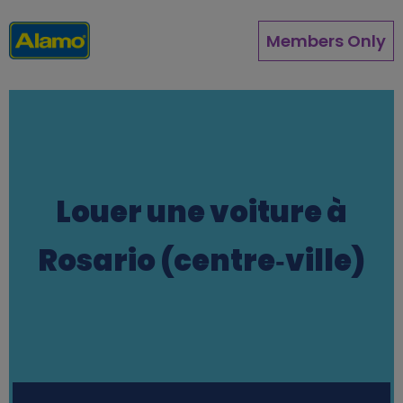
Aller
au
Members Only
contenu
principal
Louer une voiture à
Rosario (centre‑ville)