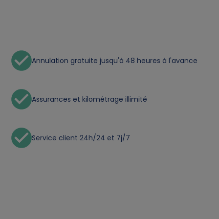
o
n
a
Annulation gratuite jusqu'à 48 heures à l'avance
l
d
Assurances et kilométrage illimité
a
t
Service client 24h/24 et 7j/7
a
a
n