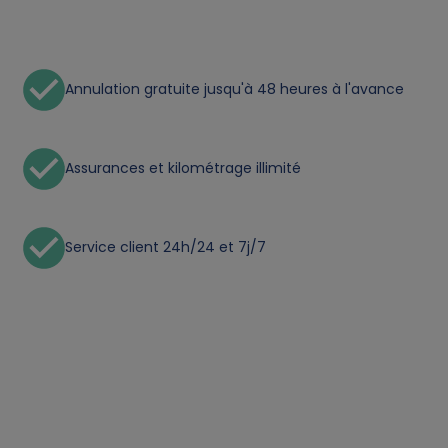
n
a
l
Annulation gratuite jusqu'à 48 heures à l'avance
d
Assurances et kilométrage illimité
a
t
Service client 24h/24 et 7j/7
a
a
n
d