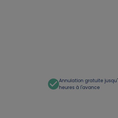
a
t
a
a
n
d
c
Annulation gratuite jusqu
heures à l'avance
o
o
k