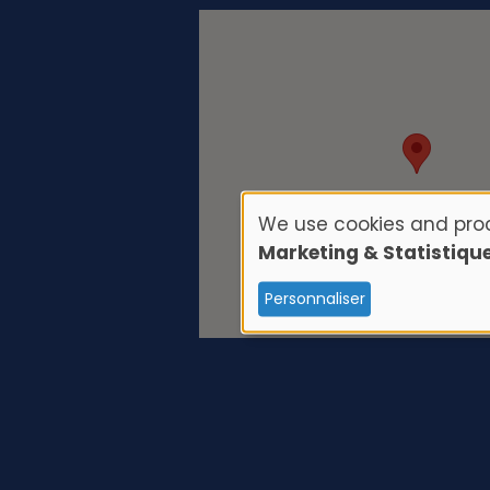
We use cookies and proc
U
Marketing & Statistiqu
s
Personnaliser
e
o
f