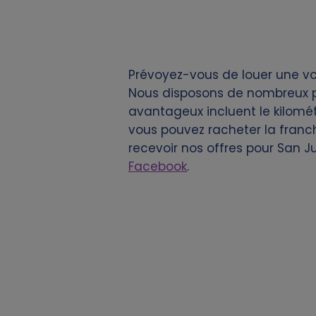
i
e
Prévoyez-vous de louer une vo
s
Nous disposons de nombreux po
avantageux incluent le kilométr
vous pouvez racheter la franch
recevoir nos offres pour San 
Facebook
.