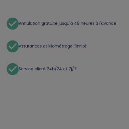
a
l
Annulation gratuite jusqu'à 48 heures à l'avance
d
Assurances et kilométrage illimité
a
t
Service client 24h/24 et 7j/7
a
a
n
d