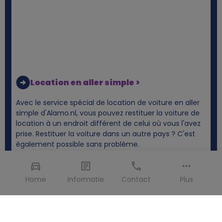
Location en aller simple >
Avec le service spécial de location de voiture en aller
simple d'Alamo.nl, vous pouvez restituer la voiture de
location à un endroit différent de celui où vous l'avez
prise. Restituer la voiture dans un autre pays ? C'est
également possible sans problème.
Home
Informatie
Contact
Plus