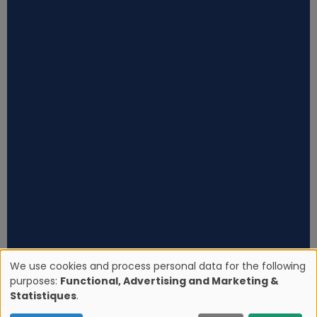
We use cookies and process personal data for the following
purposes:
Functional, Advertising and Marketing &
U
Statistiques
.