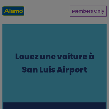
Aller
au
Members Only
contenu
principal
Louez une voiture à
San Luis Airport