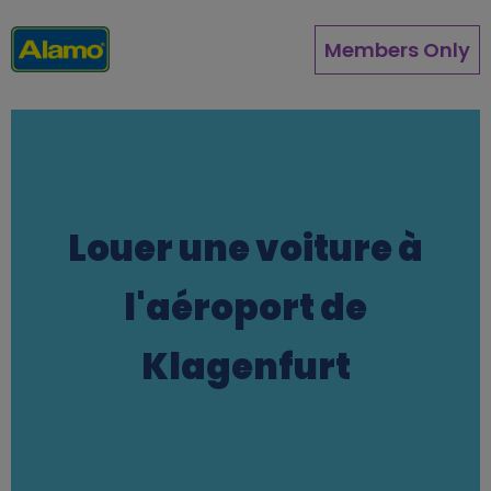
Aller
au
Members Only
contenu
principal
Louer une voiture à
l'aéroport de
Klagenfurt