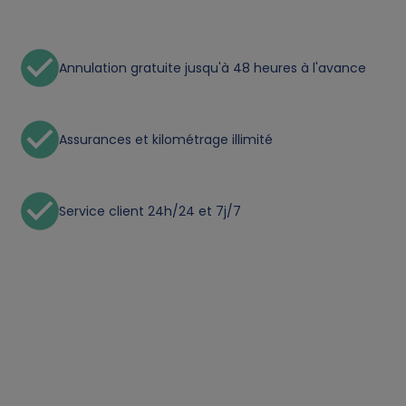
f
p
Annulation gratuite jusqu'à 48 heures à l'avance
e
r
Assurances et kilométrage illimité
s
Service client 24h/24 et 7j/7
o
n
a
l
d