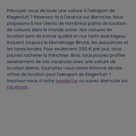
a
Prévoyez-vous de louer une voiture à l'aéroport de
Klagenfurt ? Réservez-la à l'avance sur Alamo.be. Nous
t
proposons à nos clients de nombreux points de location
de voitures dans le monde entier. Nos voitures de
location sont de bonne qualité et nos tarifs avantageux
a
incluent toujours le kilométrage illimité, les assurances et
les taxes locales. Pour seulement 3,50 € par jour, vous
a
pouvez racheter la franchise. Ainsi, vous pouvez profiter
sereinement de vos vacances avec une voiture de
n
location Alamo. Souhaitez-vous rester informé de nos
offres de location pour l'aéroport de Klagenfurt ?
d
Inscrivez-vous à notre
newsletter
ou suivez Alamo.be sur
Facebook
.
c
o
o