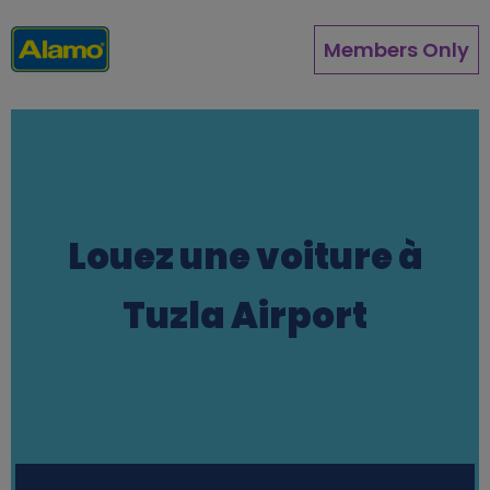
Aller
au
Members Only
contenu
principal
Louez une voiture à
Tuzla Airport