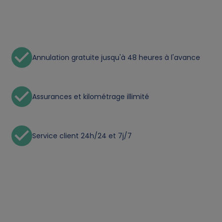
n
a
Annulation gratuite jusqu'à 48 heures à l'avance
l
d
Assurances et kilométrage illimité
a
t
Service client 24h/24 et 7j/7
a
a
n