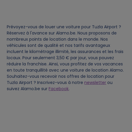
d
c
Prévoyez-vous de louer une voiture pour Tuzla Airport ?
o
Réservez à l'avance sur Alamo.be. Nous proposons de
nombreux points de location dans le monde. Nos
véhicules sont de qualité et nos tarifs avantageux
o
incluent le kilométrage illimité, les assurances et les frais
locaux. Pour seulement 3,50 € par jour, vous pouvez
k
réduire la franchise. Ainsi, vous profitez de vos vacances
en toute tranquillité avec une voiture de location Alamo.
i
Souhaitez-vous recevoir nos offres de location pour
Tuzla Airport ? Inscrivez-vous à notre
newsletter
ou
e
suivez Alamo.be sur
Facebook
.
s