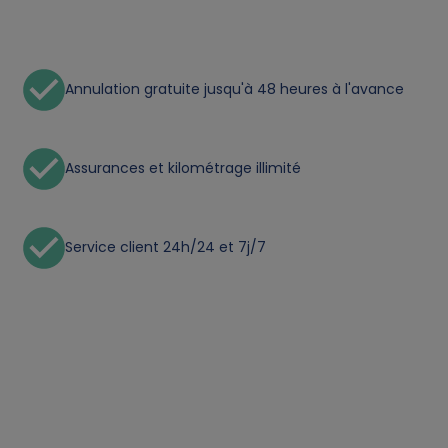
n
a
l
Annulation gratuite jusqu'à 48 heures à l'avance
d
Assurances et kilométrage illimité
a
t
Service client 24h/24 et 7j/7
a
a
n
d