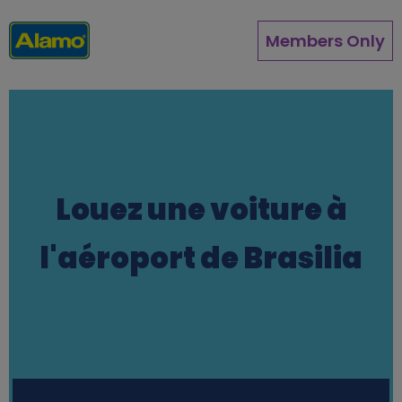
Aller
au
Members Only
contenu
principal
Louez une voiture à
l'aéroport de Brasilia