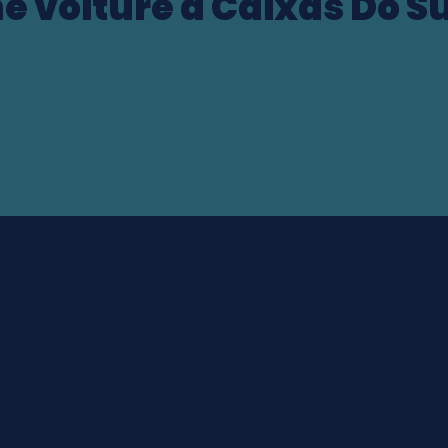
e voiture à Caixas Do Su
ocation
Drop-off date & time