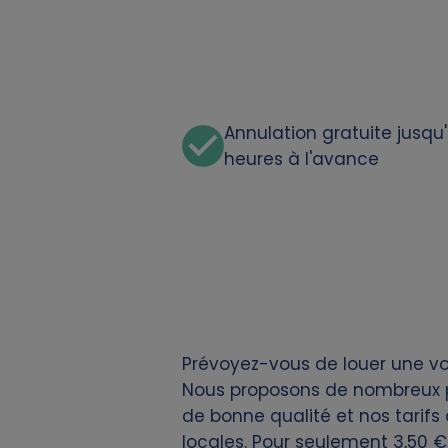
o
n
a
Annulation gratuite jusqu
l
heures à l'avance
d
a
t
a
Prévoyez-vous de louer une voi
a
Nous proposons de nombreux po
de bonne qualité et nos tarifs 
n
locales. Pour seulement 3,50 €