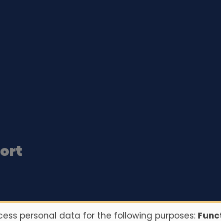
port
ess personal data for the following purposes:
Funct