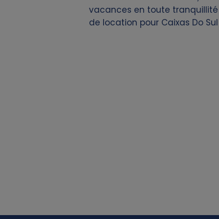
vacances en toute tranquillité
d
de location pour Caixas Do Sul
c
o
o
k
i
e
s