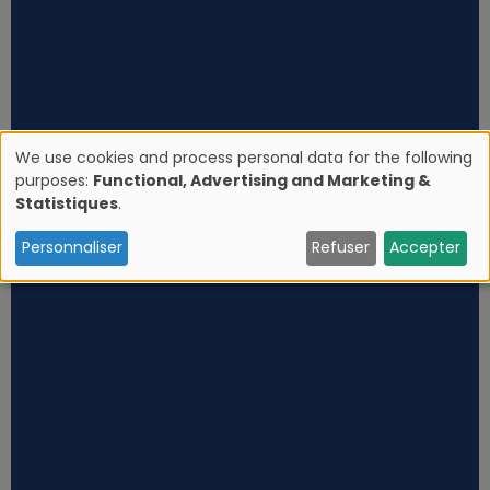
We use cookies and process personal data for the following
purposes:
Functional, Advertising and Marketing &
U
Statistiques
.
s
Personnaliser
Refuser
Accepter
e
o
f
p