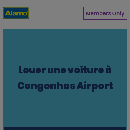
Aller
au
Members Only
contenu
principal
Louer une voiture à
Congonhas Airport