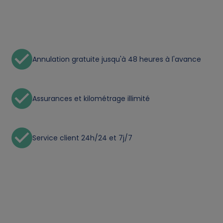
t
a
a
Annulation gratuite jusqu'à 48 heures à l'avance
n
d
Assurances et kilométrage illimité
c
Service client 24h/24 et 7j/7
o
o
k
i