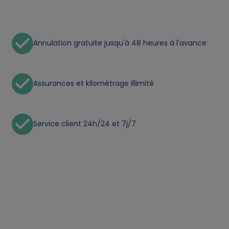
a
a
Annulation gratuite jusqu'à 48 heures à l'avance
n
d
Assurances et kilométrage illimité
c
o
Service client 24h/24 et 7j/7
o
k
i
e