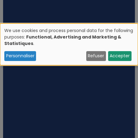
We use cookies and process personal data for the following
purposes:
Functional, Advertising and Marketing &
U
Statistiques
.
s
Personnaliser
Refuser
Accepter
e
o
f
p
e