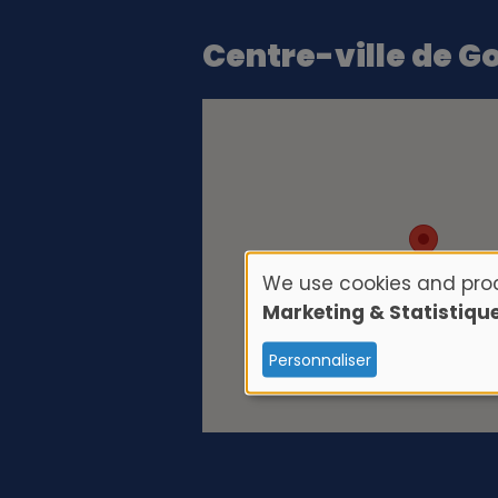
Centre-ville de 
We use cookies and proc
U
Marketing & Statistiqu
s
Personnaliser
e
o