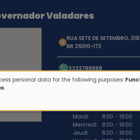
Governador Valadares
RUA SETE DE SETEMBRO, 31
BR 35010-172
3332788888
ess personal data for the following purposes:
Funct
es
.
Opening hours
Lundi:
8:00 - 18:00
Mardi:
8:00 - 18:00
Mercredi:
8:00 - 18:00
Jeudi:
8:00 - 18:00