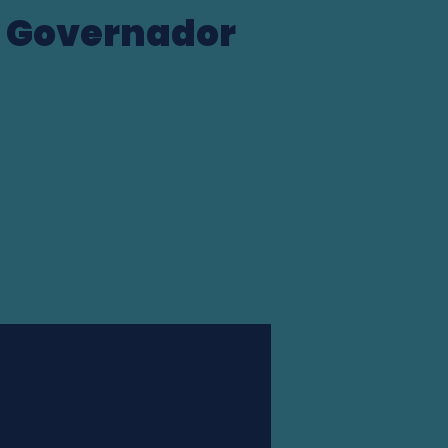
de Governador
Station finder