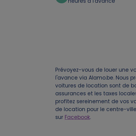
heures à l'avance
k
i
e
s
Prévoyez-vous de louer une voi
l'avance via Alamo.be. Nous pr
voitures de location sont de bo
assurances et les taxes locales
profitez sereinement de vos v
de location pour le centre-vil
sur
Facebook
.