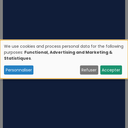
We use cookies and process personal data for the following
purposes:
Functional, Advertising and Marketing &
U
Statistiques
.
s
Personnaliser
Refuser
Accepter
e
o
f
p