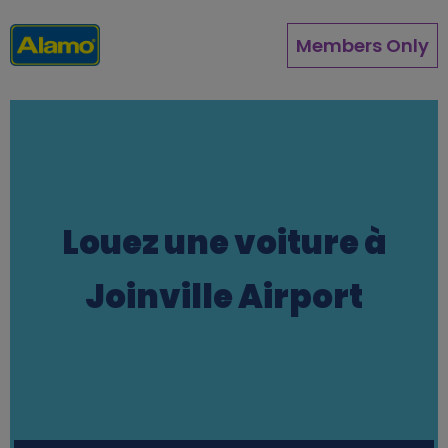
Aller
au
Members Only
contenu
principal
Louez une voiture à
Joinville Airport