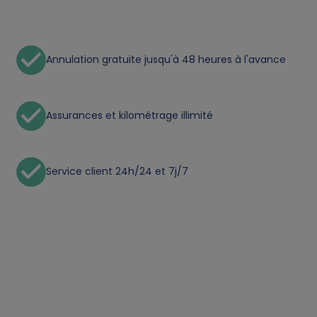
a
a
Annulation gratuite jusqu'à 48 heures à l'avance
n
d
Assurances et kilométrage illimité
c
o
Service client 24h/24 et 7j/7
o
k
i
e