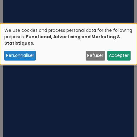
We use cookies and process personal data for the following
purposes:
Functional, Advertising and Marketing &
U
Statistiques
.
s
Personnaliser
Refuser
Accepter
e
o
f
p
e