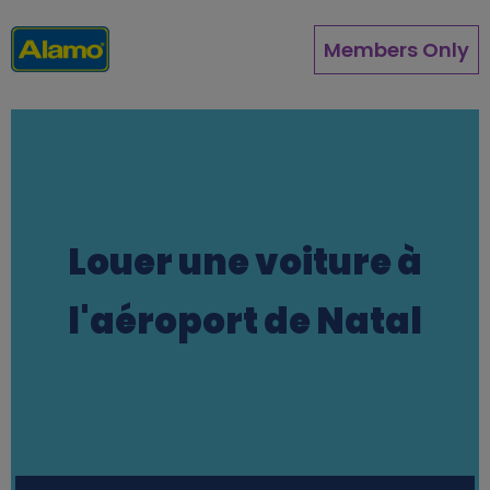
Aller
au
Members Only
contenu
principal
Louer une voiture à
l'aéroport de Natal