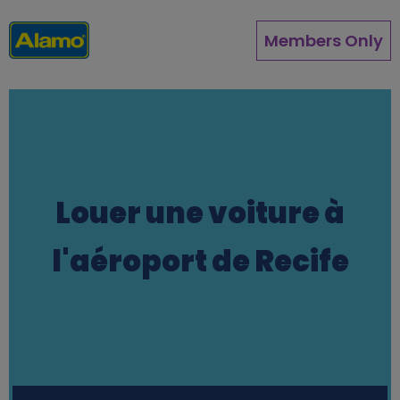
Aller
au
Members Only
contenu
principal
Louer une voiture à
l'aéroport de Recife