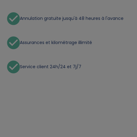
a
n
Annulation gratuite jusqu'à 48 heures à l'avance
d
Assurances et kilométrage illimité
c
o
Service client 24h/24 et 7j/7
o
k
i
e