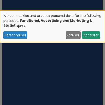
We use cookies and process personal data for the following
purposes:
Functional, Advertising and Marketing &
U
Statistiques
.
s
Personnaliser
Refuser
Accepter
e
o
f
p
e
r