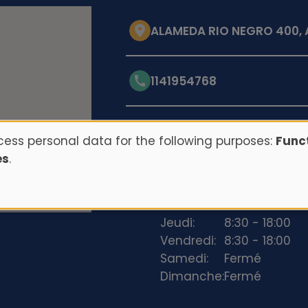
ALAMEDA RIO NEGRO 400, 
1141954768
Opening hours
ess personal data for the following purposes:
Funct
es
.
Lundi:
8:30 - 18:00
Mardi:
8:30 - 18:00
Mercredi:
8:30 - 18:00
Jeudi:
8:30 - 18:00
Vendredi:
8:30 - 18:00
Samedi:
Fermé
Dimanche:
Fermé