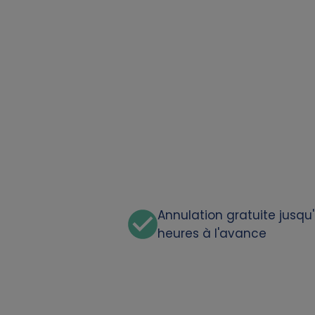
a
t
a
a
n
d
c
Annulation gratuite jusqu
heures à l'avance
o
o
k