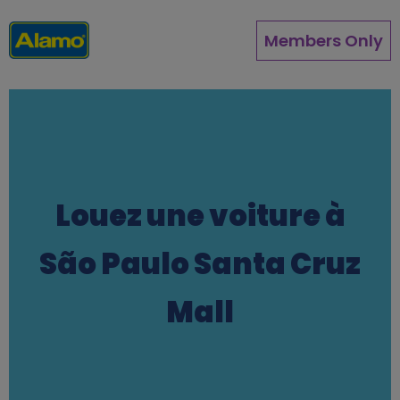
Aller
au
Members Only
contenu
principal
Louez une voiture à
São Paulo Santa Cruz
Mall