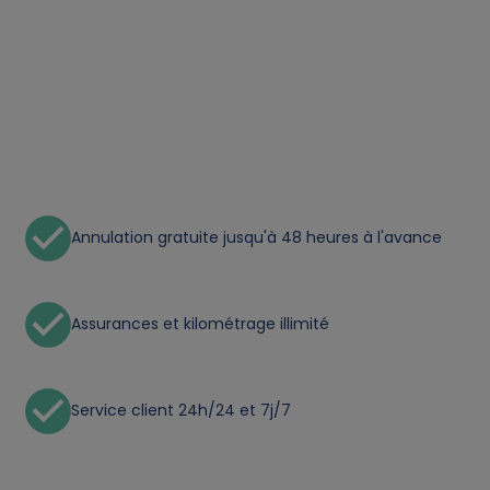
a
a
n
d
Annulation gratuite jusqu'à 48 heures à l'avance
c
o
Assurances et kilométrage illimité
o
k
Service client 24h/24 et 7j/7
i