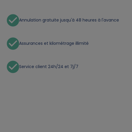
a
Annulation gratuite jusqu'à 48 heures à l'avance
n
d
Assurances et kilométrage illimité
c
o
Service client 24h/24 et 7j/7
o
k
i
e