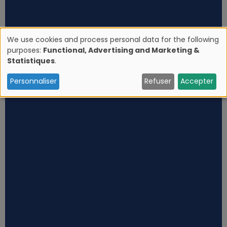
We use cookies and process personal data for the following
purposes:
Functional, Advertising and Marketing &
U
Statistiques
.
s
Personnaliser
Refuser
Accepter
e
o
f
p
e