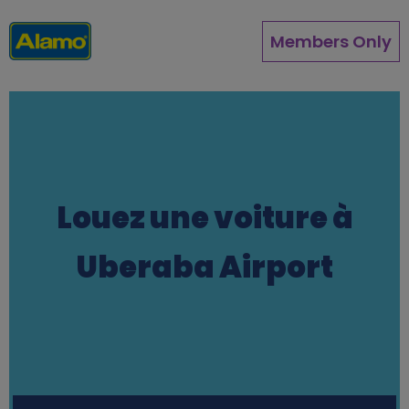
Aller
au
Members Only
contenu
principal
Louez une voiture à
Uberaba Airport