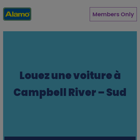
Aller
au
Members Only
contenu
principal
Louez une voiture à
Campbell River – Sud