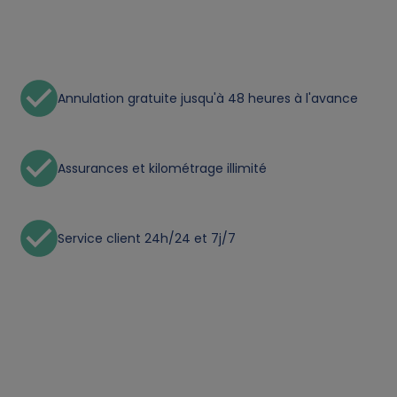
a
a
Annulation gratuite jusqu'à 48 heures à l'avance
n
d
Assurances et kilométrage illimité
c
o
Service client 24h/24 et 7j/7
o
k
i