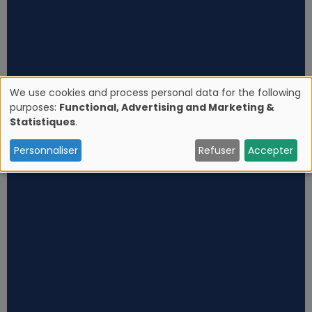
We use cookies and process personal data for the following
purposes:
Functional, Advertising and Marketing &
U
Statistiques
.
s
Personnaliser
Refuser
Accepter
e
o
f
p