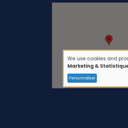
We use cookies and proc
U
Marketing & Statistiqu
s
Personnaliser
e
o
f