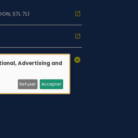
ON, S7L 7L1
ional, Advertising and
Refuser
Accepter