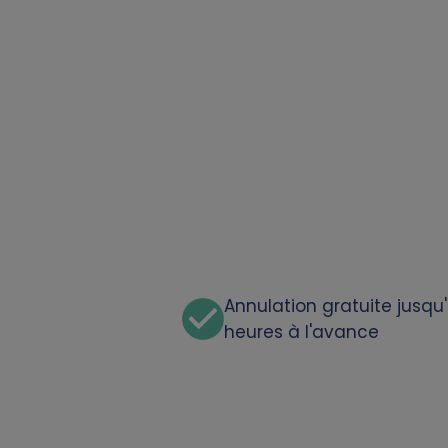
a
t
a
a
n
d
c
Annulation gratuite jusqu
heures à l'avance
o
o
k