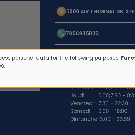
5000 AIR TERMINAL DR, STE
7056935833
Opening hours
ess personal data for the following purposes:
Funct
es
.
Lundi:
0:00;7:30 - 0:
Mardi:
0:00;7:30 - 0:
Mercredi:
0:00;7:30 - 0:
Jeudi:
0:00;7:30 - 0:
Vendredi:
7:30 - 22:30
Samedi:
9:00 - 18:00
Dimanche:
13:00 - 23:59