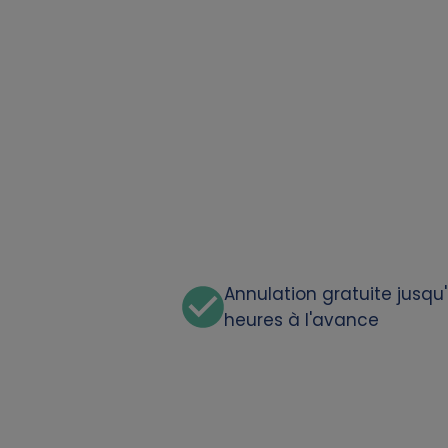
t
a
a
n
d
c
Annulation gratuite jusqu
heures à l'avance
o
o
k