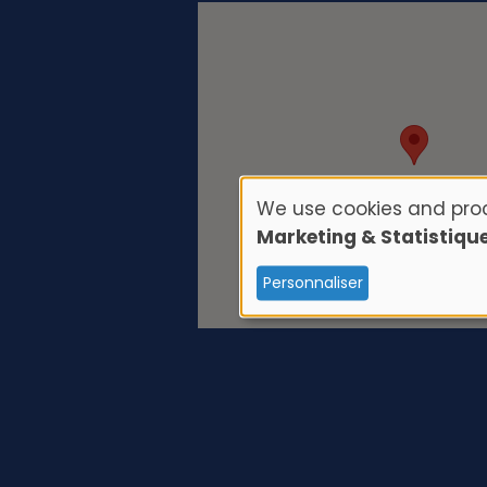
We use cookies and proc
U
Marketing & Statistiqu
s
Personnaliser
e
o
f