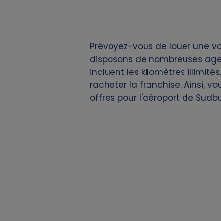
i
e
Prévoyez-vous de louer une voi
s
disposons de nombreuses agenc
incluent les kilomètres illimit
racheter la franchise. Ainsi, v
offres pour l'aéroport de Sudb