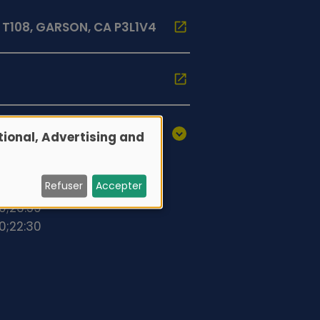
 T108, GARSON, CA P3L1V4
ional, Advertising and
30;23:59
Refuser
Accepter
30;23:59
30;23:59
30;22:30