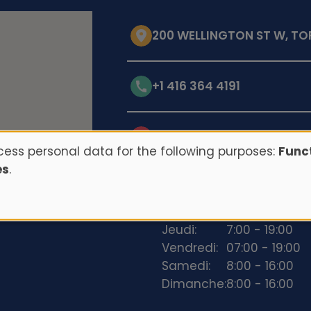
200 WELLINGTON ST W, T
+1 416 364 4191
Opening hours
ess personal data for the following purposes:
Funct
es
.
Lundi:
7:00 - 19:00
Mardi:
7:00 - 19:00
Mercredi:
7:00 - 19:00
Jeudi:
7:00 - 19:00
Vendredi:
07:00 - 19:00
Samedi:
8:00 - 16:00
Dimanche:
8:00 - 16:00