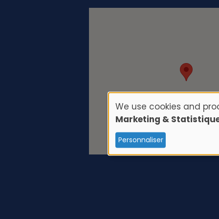
We use cookies and proc
U
Marketing & Statistiqu
s
Personnaliser
e
o
f