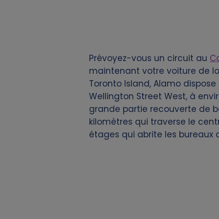
k
i
e
Prévoyez-vous un circuit au
C
s
maintenant votre voiture de lo
Toronto Island, Alamo dispose 
Wellington Street West, à envi
grande partie recouverte de bé
kilomètres qui traverse le cent
étages qui abrite les bureaux 