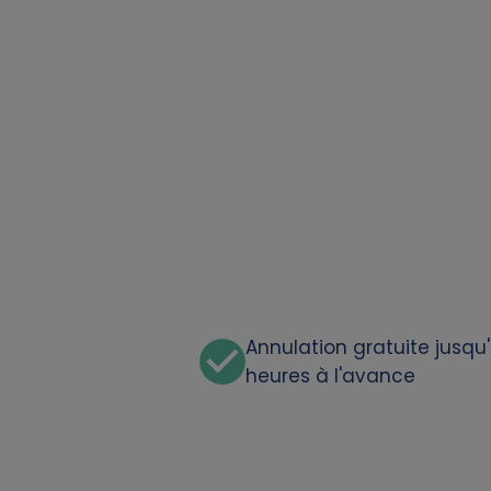
a
t
a
a
n
d
c
Annulation gratuite jusqu
heures à l'avance
o
o