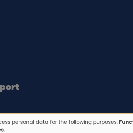
rport
ess personal data for the following purposes:
Funct
es
.