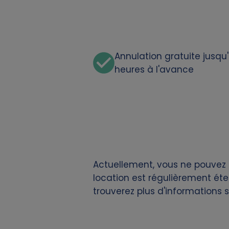
n
a
Annulation gratuite jusqu
l
heures à l'avance
d
a
t
a
Actuellement, vous ne pouvez p
location est régulièrement éte
a
trouverez plus d'informations 
n