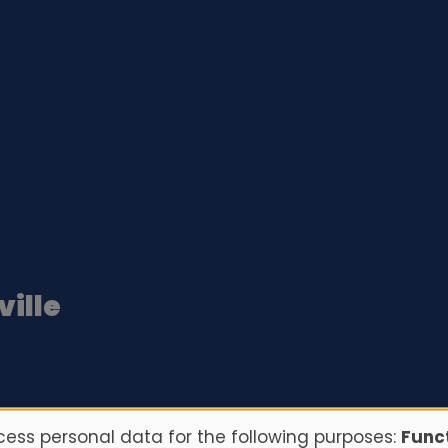
ille
ess personal data for the following purposes:
Funct