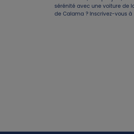
sérénité avec une voiture de l
d
de Calama ? Inscrivez-vous à
c
o
o
k
i
e
s