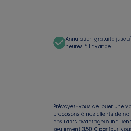
o
n
a
Annulation gratuite jusqu
l
heures à l'avance
d
a
t
a
Prévoyez-vous de louer une vo
a
proposons à nos clients de nom
nos tarifs avantageux incluent 
n
seulement 3,50 € par jour, vou