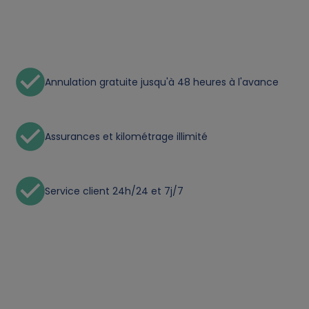
t
a
a
Annulation gratuite jusqu'à 48 heures à l'avance
n
d
Assurances et kilométrage illimité
c
Service client 24h/24 et 7j/7
o
o
k
i