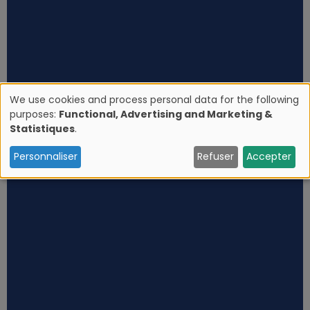
We use cookies and process personal data for the following
purposes:
Functional, Advertising and Marketing &
U
Statistiques
.
s
Personnaliser
Refuser
Accepter
e
o
f
p