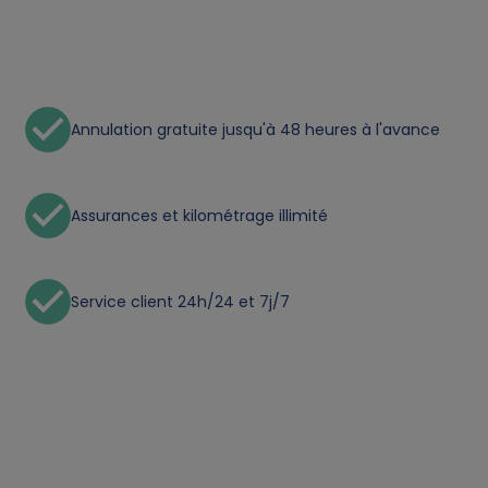
t
a
a
Annulation gratuite jusqu'à 48 heures à l'avance
n
d
Assurances et kilométrage illimité
c
Service client 24h/24 et 7j/7
o
o
k
i