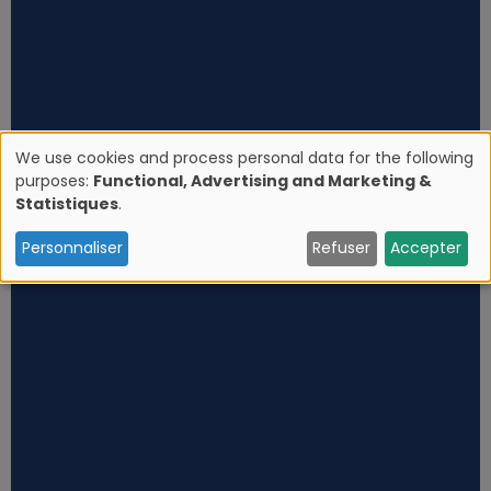
We use cookies and process personal data for the following
purposes:
Functional, Advertising and Marketing &
U
Statistiques
.
s
Personnaliser
Refuser
Accepter
e
o
f
p