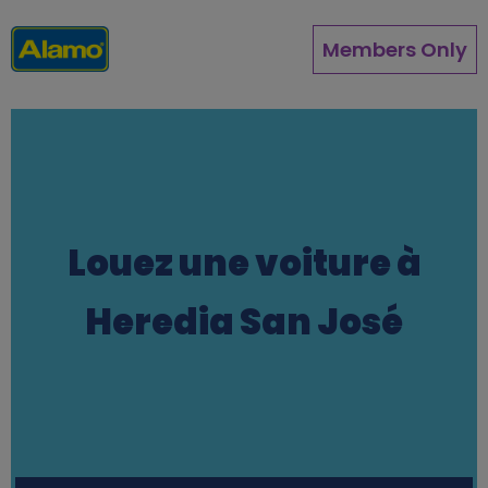
Aller
au
Members Only
contenu
principal
Louez une voiture à
Heredia San José