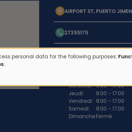
AIRPORT ST, PUERTO JIMEN
27355175
Opening hours
ess personal data for the following purposes:
Funct
es
.
Lundi:
8:00 - 17:00
Mardi:
8:00 - 17:00
Mercredi:
8:00 - 17:00
Jeudi:
8:00 - 17:00
Vendredi:
8:00 - 17:00
Samedi:
8:00 - 17:00
Dimanche:
Fermé