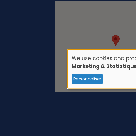
We use cookies and proc
U
Marketing & Statistiqu
s
Personnaliser
e
o
f