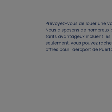
i
e
Prévoyez-vous de louer une voi
s
Nous disposons de nombreux po
tarifs avantageux incluent les k
seulement, vous pouvez rachete
offres pour l'aéroport de Puer