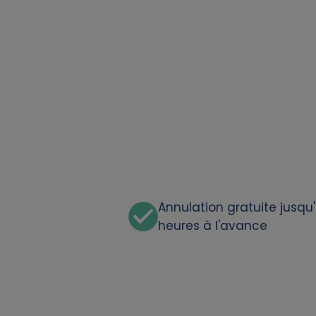
t
a
a
n
d
c
Annulation gratuite jusqu
heures à l'avance
o
o
k