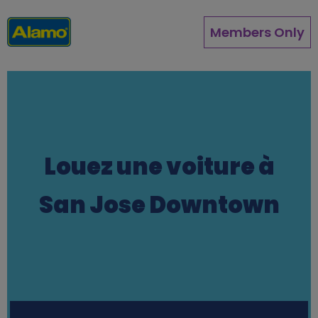
Aller
au
Members Only
contenu
principal
Louez une voiture à
San Jose Downtown