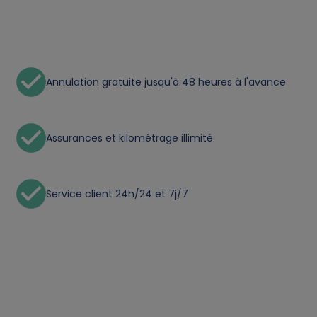
n
a
Annulation gratuite jusqu'à 48 heures à l'avance
l
d
Assurances et kilométrage illimité
a
t
Service client 24h/24 et 7j/7
a
a
n