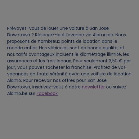
d
c
Prévoyez-vous de louer une voiture à San Jose
o
Downtown ? Réservez-la à l’avance via Alamo.be. Nous
proposons de nombreux points de location dans le
monde entier. Nos véhicules sont de bonne qualité, et
o
nos tarifs avantageux incluent le kilométrage illimité, les
assurances et les frais locaux. Pour seulement 3,50 € par
k
jour, vous pouvez racheter la franchise. Profitez de vos
vacances en toute sérénité avec une voiture de location
i
Alamo. Pour recevoir nos offres pour San Jose
Downtown, inscrivez-vous à notre
newsletter
ou suivez
e
Alamo.be sur
Facebook
.
s