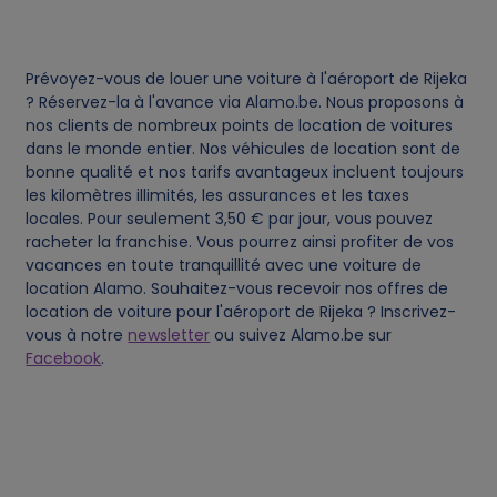
c
Prévoyez-vous de louer une voiture à l'aéroport de Rijeka
o
? Réservez-la à l'avance via Alamo.be. Nous proposons à
nos clients de nombreux points de location de voitures
o
dans le monde entier. Nos véhicules de location sont de
bonne qualité et nos tarifs avantageux incluent toujours
les kilomètres illimités, les assurances et les taxes
k
locales. Pour seulement 3,50 € par jour, vous pouvez
racheter la franchise. Vous pourrez ainsi profiter de vos
i
vacances en toute tranquillité avec une voiture de
location Alamo. Souhaitez-vous recevoir nos offres de
e
location de voiture pour l'aéroport de Rijeka ? Inscrivez-
vous à notre
newsletter
ou suivez Alamo.be sur
Facebook
.
s