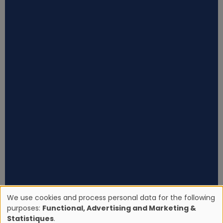
We use cookies and process personal data for the following
purposes:
Functional, Advertising and Marketing &
U
Statistiques
.