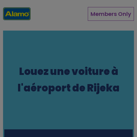
Aller
au
Members Only
contenu
principal
Louez une voiture à
l'aéroport de Rijeka