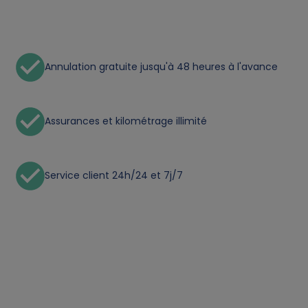
n
a
Annulation gratuite jusqu'à 48 heures à l'avance
l
d
Assurances et kilométrage illimité
a
t
Service client 24h/24 et 7j/7
a
a
n
d