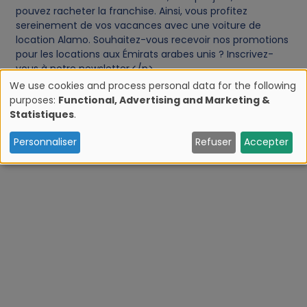
pouvez racheter la franchise. Ainsi, vous profitez
sereinement de vos vacances avec une voiture de
location Alamo. Souhaitez-vous recevoir nos promotions
pour les locations aux Émirats arabes unis ? Inscrivez-
vous à notre newsletter.</p>
We use cookies and process personal data for the following
purposes:
Functional, Advertising and Marketing &
U
Statistiques
.
Réservez maintenant
s
Personnaliser
Refuser
Accepter
e
o
f
p
e