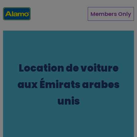
Aller
au
Members Only
contenu
principal
Location de voiture
aux Émirats arabes
unis