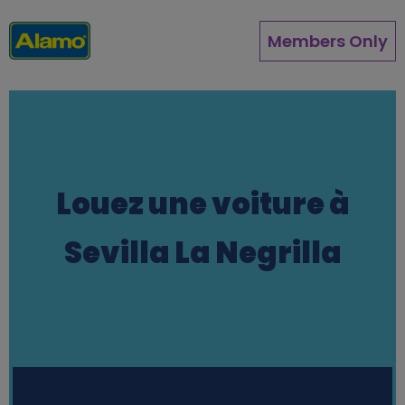
Aller
au
Members Only
contenu
principal
Louez une voiture à
Sevilla La Negrilla
Station finder