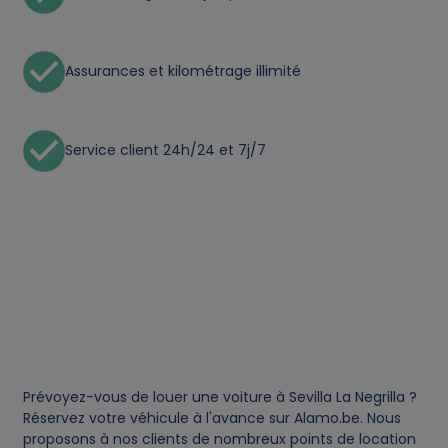
p
e
Assurances et kilométrage illimité
r
s
Service client 24h/24 et 7j/7
o
n
a
l
d
Prévoyez-vous de louer une voiture à Sevilla La Negrilla ?
Réservez votre véhicule à l'avance sur Alamo.be. Nous
a
proposons à nos clients de nombreux points de location