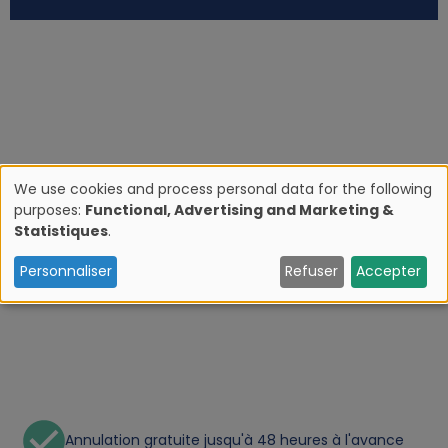
We use cookies and process personal data for the following
purposes:
Functional, Advertising and Marketing &
U
Statistiques
.
s
Personnaliser
Refuser
Accepter
e
o
f
Annulation gratuite jusqu'à 48 heures à l'avance