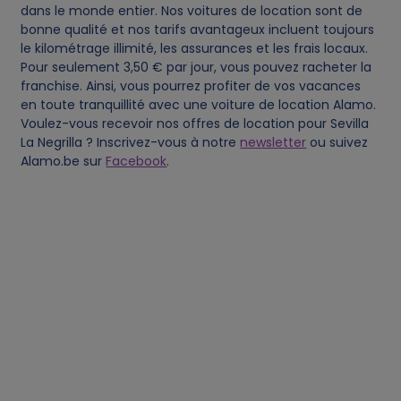
dans le monde entier. Nos voitures de location sont de
bonne qualité et nos tarifs avantageux incluent toujours
t
le kilométrage illimité, les assurances et les frais locaux.
Pour seulement 3,50 € par jour, vous pouvez racheter la
a
franchise. Ainsi, vous pourrez profiter de vos vacances
en toute tranquillité avec une voiture de location Alamo.
a
Voulez-vous recevoir nos offres de location pour Sevilla
La Negrilla ? Inscrivez-vous à notre
newsletter
ou suivez
n
Alamo.be sur
Facebook
.
d
c
o
o
k