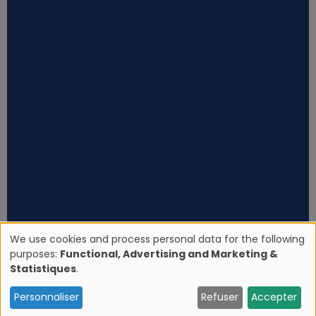
We use cookies and process personal data for the following
purposes:
Functional, Advertising and Marketing &
U
Statistiques
.
s
Personnaliser
Refuser
Accepter