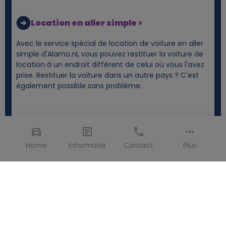
Location en aller simple >
Avec le service spécial de location de voiture en aller
simple d'Alamo.nl, vous pouvez restituer la voiture de
location à un endroit différent de celui où vous l'avez
prise. Restituer la voiture dans un autre pays ? C'est
également possible sans problème.
Home
Informatie
Contact
Plus