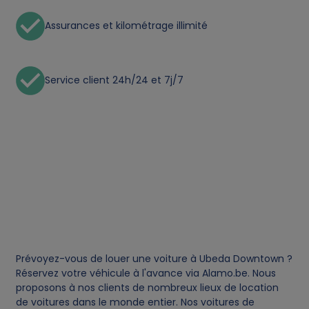
a
Assurances et kilométrage illimité
l
d
Service client 24h/24 et 7j/7
a
t
a
a
n
Prévoyez-vous de louer une voiture à Ubeda Downtown ?
d
Réservez votre véhicule à l'avance via Alamo.be. Nous
proposons à nos clients de nombreux lieux de location
c
de voitures dans le monde entier. Nos voitures de