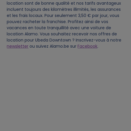
location sont de bonne qualité et nos tarifs avantageux
o
incluent toujours des kilomètres illimités, les assurances
et les frais locaux. Pour seulement 3,50 € par jour, vous
o
pouvez racheter la franchise. Profitez ainsi de vos
vacances en toute tranquillité avec une voiture de
location Alamo. Vous souhaitez recevoir nos offres de
k
location pour Ubeda Downtown ? Inscrivez-vous à notre
newsletter
ou suivez Alamo.be sur
Facebook
.
i
e
s