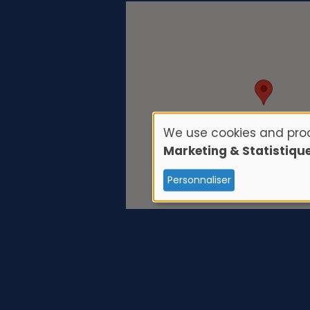
We use cookies and proc
U
Marketing & Statistiqu
s
Personnaliser
e
o
f