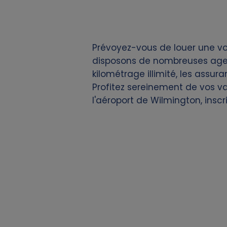
i
e
Prévoyez-vous de louer une voi
s
disposons de nombreuses agenc
kilométrage illimité, les assur
Profitez sereinement de vos v
l'aéroport de Wilmington, insc