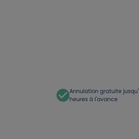
t
a
a
n
d
c
Annulation gratuite jusqu
heures à l'avance
o
o
k