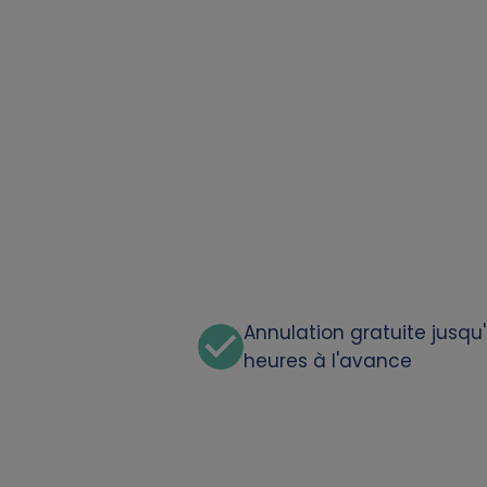
a
t
a
a
n
d
c
Annulation gratuite jusqu
heures à l'avance
o
o
k