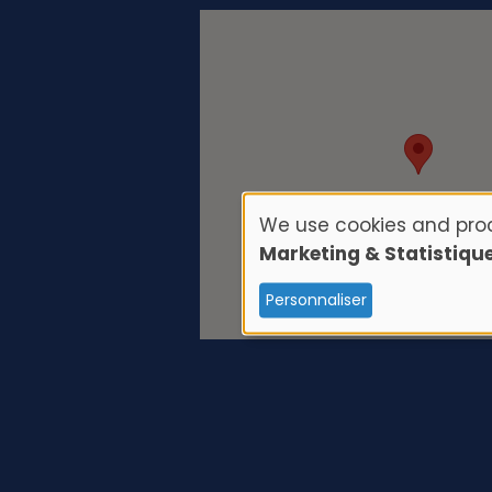
We use cookies and proc
U
Marketing & Statistiqu
s
Personnaliser
e
o
f