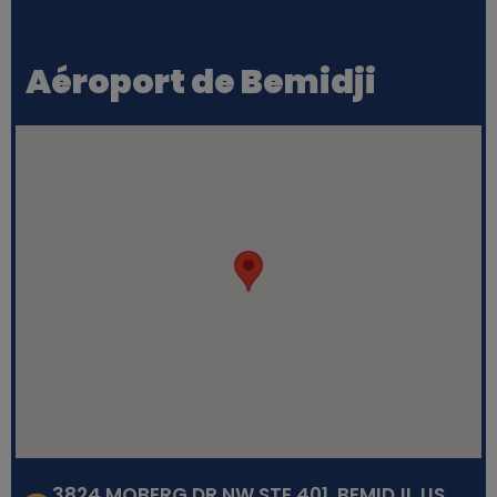
Aéroport de Bemidji
3824 MOBERG DR NW STE 401, BEMIDJI, US