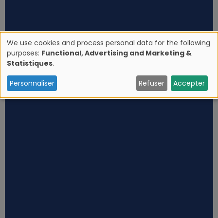
We use cookies and process personal data for the following
purposes:
Functional, Advertising and Marketing &
U
Statistiques
.
s
Personnaliser
Refuser
Accepter
e
o
f
p
e