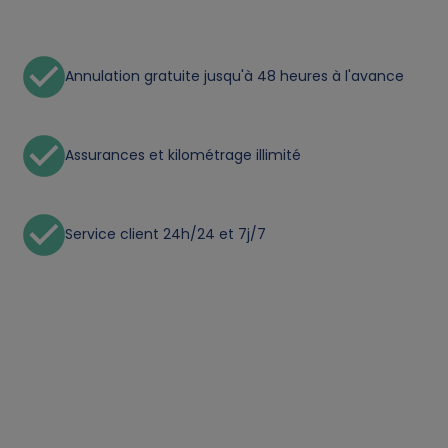
a
Annulation gratuite jusqu'à 48 heures à l'avance
n
d
Assurances et kilométrage illimité
c
o
Service client 24h/24 et 7j/7
o
k
i
e