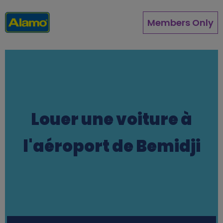
Aller
au
Members Only
contenu
principal
Louer une voiture à
l'aéroport de Bemidji